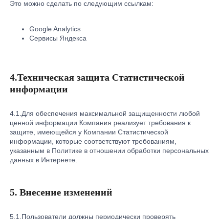
Это можно сделать по следующим ссылкам:
8 800 777-34-12
info@conel-shop.ru
Google Analytics
198095, г. Санкт-Петербург, ул. Маршала
Сервисы Яндекса
Говорова, д. 49, лит.А, оф. 504
Получайте уведомления о специальных
предложениях, промокодах, а также закрытых
4.Техническая защита Статистической
распродажах первыми на ваш email.
информации
4.1.Для обеспечения максимальной защищенности любой
Я даю свое солгасие на обработку моих персональных данных
в соответствии с
политикой конфиденциальности
.
ценной информации Компания реализует требования к
защите, имеющейся у Компании Статистической
информации, которые соответствуют требованиям,
указанным в Политике в отношении обработки персональных
Политика конфиденциальности
данных в Интернете.
Оферта
5. Внесение изменений
5.1.Пользователи должны периодически проверять